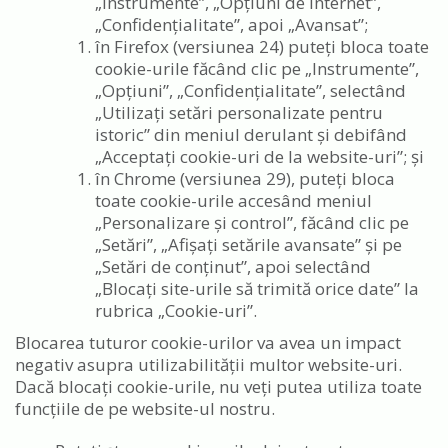
„Instrumente”, „Opțiuni de Internet”,
„Confidențialitate”, apoi „Avansat”;
în Firefox (versiunea 24) puteți bloca toate
cookie-urile făcând clic pe „Instrumente”,
„Opțiuni”, „Confidențialitate”, selectând
„Utilizați setări personalizate pentru
istoric” din meniul derulant și debifând
„Acceptați cookie-uri de la website-uri”; și
în Chrome (versiunea 29), puteți bloca
toate cookie-urile accesând meniul
„Personalizare și control”, făcând clic pe
„Setări”, „Afișați setările avansate” și pe
„Setări de conținut”, apoi selectând
„Blocați site-urile să trimită orice date” la
rubrica „Cookie-uri”.
Blocarea tuturor cookie-urilor va avea un impact
negativ asupra utilizabilității multor website-uri.
Dacă blocați cookie-urile, nu veți putea utiliza toate
funcțiile de pe website-ul nostru.