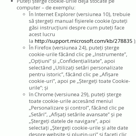
Puteți șterge cookie-urile deja stocate pe
computer – de exemplu:
În Internet Explorer (versiunea 10), trebuie
să ștergeți manual fișierele cookie (puteți
găsi instrucțiuni despre cum puteți face
acest lucru
la
http://support.microsoft.com/kb/278835
)
În Firefox (versiunea 24), puteți șterge
cookie-urile făcând clic pe „Instrumente”,
„Opțiuni” și „Confidențialitate”, apoi
selectând „Utilizați setări personalizate
pentru istoric”, făcând clic pe „Afișare
cookie-uri”, apoi pe „Ștergeți toate Cookie-
urile“; și
în Chrome (versiunea 29), puteți șterge
toate cookie-urile accesând meniul
„Personalizare și control”, făcând clic pe
„Setări”, „Afișați setările avansate” și pe
„Ștergeți datele de navigare”, apoi
selectați „Ștergeți cookie-urile și alte date
despre website și plugin-uri” și faceți clic