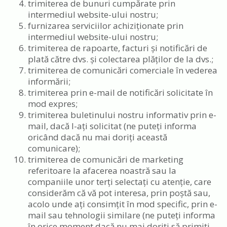
trimiterea de bunuri cumpărate prin
intermediul website-ului nostru;
furnizarea serviciilor achiziționate prin
intermediul website-ului nostru;
trimiterea de rapoarte, facturi și notificări de
plată către dvs. și colectarea plăților de la dvs.;
trimiterea de comunicări comerciale în vederea
informării;
trimiterea prin e-mail de notificări solicitate în
mod expres;
trimiterea buletinului nostru informativ prin e-
mail, dacă l-ați solicitat (ne puteți informa
oricând dacă nu mai doriți această
comunicare);
trimiterea de comunicări de marketing
referitoare la afacerea noastră sau la
companiile unor terți selectați cu atenție, care
considerăm că vă pot interesa, prin poștă sau,
acolo unde ați consimțit în mod specific, prin e-
mail sau tehnologii similare (ne puteți informa
în orice moment dacă nu mai doriți să primiți