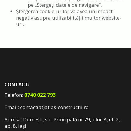
pe „Ștergeți datele de navigare”.
Ștergerea cookie-urilor va avea un impact
negativ asupra utilizabilității multor website-
uri.
CONTACT:
Telefon:
0740 022 793
Email: contact(at)atlas-constructii.ro
Adresa: Dumești, str. Principală nr 79, bloc A, et. 2,
ap. 8, Iași