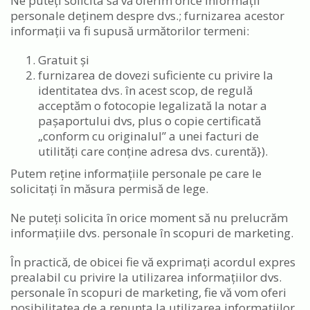
Ne puteți solicita să vă oferim orice informații
personale deținem despre dvs.; furnizarea acestor
informații va fi supusă următorilor termeni:
Gratuit și
furnizarea de dovezi suficiente cu privire la
identitatea dvs. în acest scop, de regulă
acceptăm o fotocopie legalizată la notar a
pașaportului dvs, plus o copie certificată
„conform cu originalul” a unei facturi de
utilități care conține adresa dvs. curentă}).
Putem reține informațiile personale pe care le
solicitați în măsura permisă de lege.
Ne puteți solicita în orice moment să nu prelucrăm
informațiile dvs. personale în scopuri de marketing.
În practică, de obicei fie vă exprimați acordul expres
prealabil cu privire la utilizarea informațiilor dvs.
personale în scopuri de marketing, fie vă vom oferi
posibilitatea de a renunța la utilizarea informațiilor